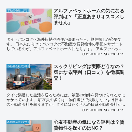
アルファベットホームの気になる
不動産会社の評判
評判は？「正直あまりオススメし
ません」
タイ・バンコクへ海外転勤や移住が決まったら、物件探しが必要で
す。 日本人に向けてバンコクの不動産や賃貸物件の手配をサポート
しているのが、アルファベットホームになります。 アルファベット
ホームの利用はメリットがある一方で、デメリットもあり、「...
2023.03.07
2023.04.11
スックリビングは実際どうなの？
不動産会社の評判
気になる評判（口コミ）を徹底調
査！
タイで満足した生活を送るためには、希望の物件を見つけられるかに
かかっています。 駐在員の多くは、物件選びで失敗しないよう日本
の不動産会社を頼りますが、タイにはたくさんの日系不動産会社があ
り、比較するのも難しいでしょう。 今回は、スックリビン...
2023.03.09
2023.04.11
心友不動産の気になる評判は？賃
不動産会社の評判
貸物件を探すのはNG？