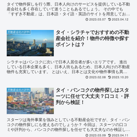
タイで物件探しを行う際、日本人向けのサービスを提供している不動
産会社も多く存在していて迷うこともあるでしょう。 その中でも
「すずき不動産」は、日本語・タイ語・英語のサイトを用意してお
り、日本人社員もいるため、日本語にもしっかりと対応していま...
2023.03.07
2023.04.12
タイ・シラチャでおすすめの不動
不動産会社の評判
産会社を紹介！物件の特徴や探す
ポイントは？
シラチャはバンコクに次いで日本人居住者が多いエリアです。 進出
している日本企業も多く、日本人街もあるため、日本人向けの不動産
物件も充実しています。 とはいえ、日本とは文化や物件事情も異な
るため、物件探しをする際は注意が必要です。 今回は、シ...
2023.02.08
2023.10.20
タイ・バンコクの物件探しはスタ
不動産会社の評判
ーツに任せて大丈夫？口コミ・評
判から検証！
スターツは海外事業を強みとしている不動産会社ですが、タイ・バン
コクの物件探しにも使えるのでしょうか？ 今回は、スターツの口コ
ミや評判から、バンコクの物件探しを任せても大丈夫なのか検証して
いきます。 バンコクへの赴任が決まり、物件探しに悩んで...
2023.03.09
2023.04.11