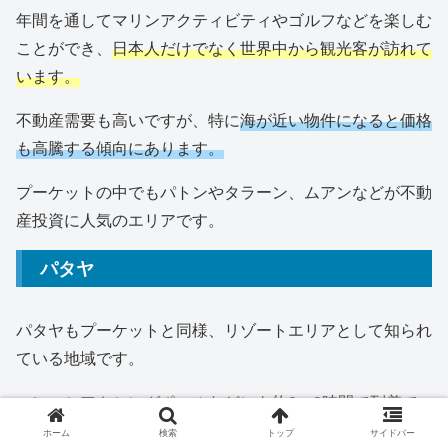
年間を通してマリンアクティビティやゴルフなどを楽しむ
ことができ、
日本人だけでなく世界中から観光客が訪れて
います。
不動産需要も高いですが、特に
海が近い物件になると価格
も高騰する傾向にあります。
プーケットの中でもパトンやタラーン、ムアンなどが不動
産投資に人気のエリアです。
パタヤ
パタヤもプーケットと同様、リゾートエリアとして知られ
ている地域です。
マレーシアやシンガポールなどにも約2～3時間で到着で
きることから、海外観光客が多く訪れています。
ホーム
検索
トップ
サイドバー